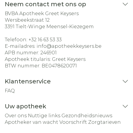
Neem contact met ons op
BVBA Apotheek Greet Keysers
Wersbeekstraat 12
3391
Tielt-Winge Meensel-Kiezegem
Telefoon:
+32 16 63 53 33
E-mailadres:
info@
apotheekkeysers.be
APB nummer:
246901
Apotheek titularis:
Greet Keysers
BTW nummer:
BE0478620071
Klantenservice
FAQ
Uw apotheek
Over ons
Nuttige links
Gezondheidsnieuws
Apotheker van wacht
Voorschrift
Zorgtarieven