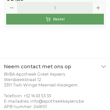
Aantal
Bestel
Neem contact met ons op
BVBA Apotheek Greet Keysers
Wersbeekstraat 12
3391
Tielt-Winge Meensel-Kiezegem
Telefoon:
+32 16 63 53 33
E-mailadres:
info@
apotheekkeysers.be
APB nummer:
246901