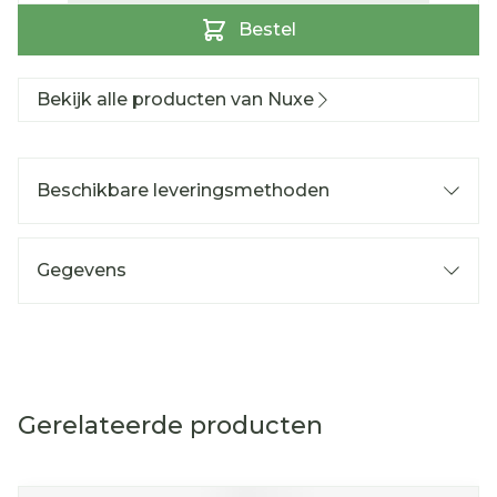
Bestel
Bekijk alle producten van Nuxe
Beschikbare leveringsmethoden
Gegevens
Gerelateerde producten
Navigeren door de elementen van de carrousel is mog
Druk om carrousel over te slaan
Druk op om naar carrouselnavigatie te gaan