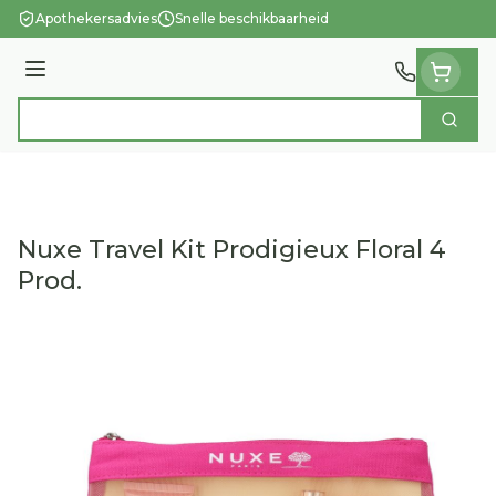
Ga naar de inhoud
Apothekersadvies
Snelle beschikbaarheid
Menu
Zoek
Product, merk, categorie...
Nuxe Travel Kit Prodigieux Floral 4
Prod.