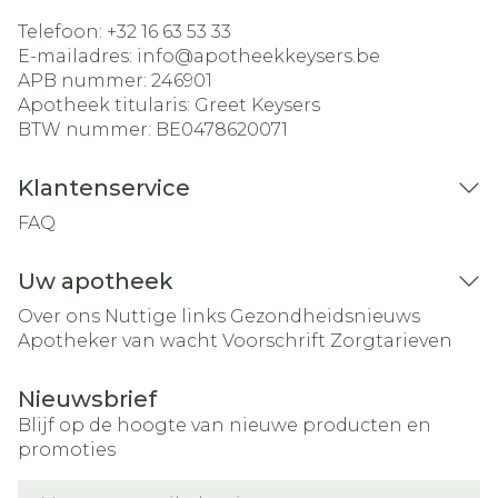
Telefoon:
+32 16 63 53 33
E-mailadres:
info@
apotheekkeysers.be
APB nummer:
246901
Apotheek titularis:
Greet Keysers
BTW nummer:
BE0478620071
Klantenservice
FAQ
Uw apotheek
Over ons
Nuttige links
Gezondheidsnieuws
Apotheker van wacht
Voorschrift
Zorgtarieven
Nieuwsbrief
Blijf op de hoogte van nieuwe producten en
promoties
E-mail adres