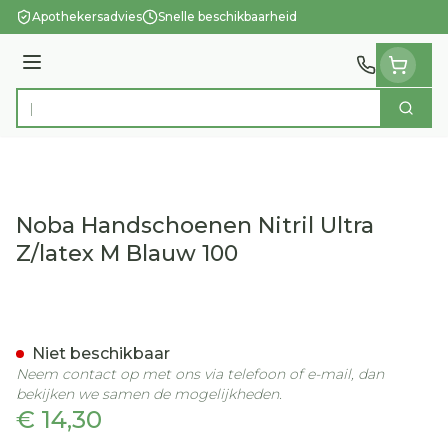
Ga naar de inhoud
Apothekersadvies
Snelle beschikbaarheid
Menu
Zoek
Product, merk, categorie...
Noba Handschoenen Nitril Ultra
Z/latex M Blauw 100
Noba Handschoenen Nitril 
Niet beschikbaar
Neem contact op met ons via telefoon of e-mail, dan
bekijken we samen de mogelijkheden.
€ 14,30