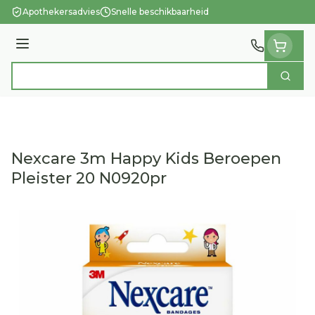
Ga naar de inhoud
Apothekersadvies
Snelle beschikbaarheid
Menu
Zoek
Product, merk, categorie...
Nexcare 3m Happy Kids Beroepen
Pleister 20 N0920pr