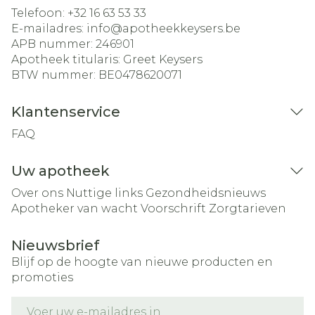
Telefoon:
+32 16 63 53 33
E-mailadres:
info@
apotheekkeysers.be
APB nummer:
246901
Apotheek titularis:
Greet Keysers
BTW nummer:
BE0478620071
Klantenservice
FAQ
Uw apotheek
Over ons
Nuttige links
Gezondheidsnieuws
Apotheker van wacht
Voorschrift
Zorgtarieven
Nieuwsbrief
Blijf op de hoogte van nieuwe producten en
promoties
E-mail adres