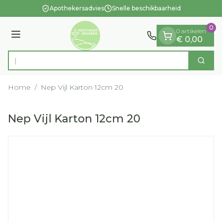
Dia 1 van 1
Ga naar de inhoud
Apothekersadvies
Snelle beschikbaarheid
0
0 artikelen
Menu
€ 0,00
Zoek
Product, merk, categorie...
Home
/
Nep Vijl Karton 12cm 20
Nep Vijl Karton 12cm 20