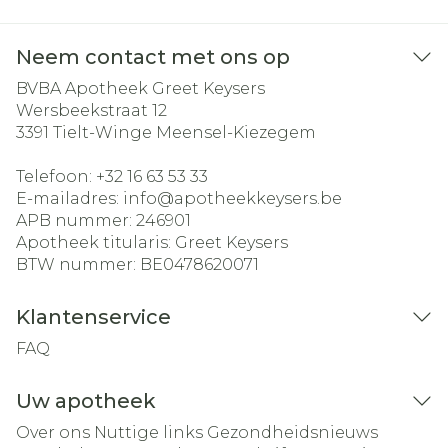
Neem contact met ons op
BVBA Apotheek Greet Keysers
Wersbeekstraat 12
3391
Tielt-Winge Meensel-Kiezegem
Telefoon:
+32 16 63 53 33
E-mailadres:
info@
apotheekkeysers.be
APB nummer:
246901
Apotheek titularis:
Greet Keysers
BTW nummer:
BE0478620071
Klantenservice
FAQ
Uw apotheek
Over ons
Nuttige links
Gezondheidsnieuws