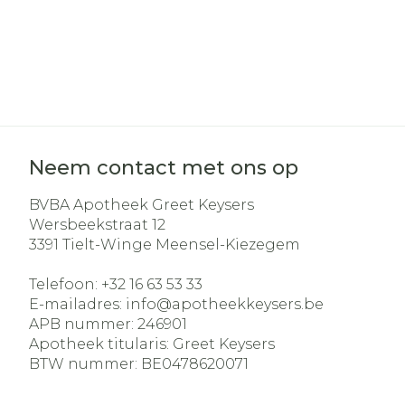
Neem contact met ons op
BVBA Apotheek Greet Keysers
Wersbeekstraat 12
3391
Tielt-Winge Meensel-Kiezegem
Telefoon:
+32 16 63 53 33
E-mailadres:
info@
apotheekkeysers.be
APB nummer:
246901
Apotheek titularis:
Greet Keysers
BTW nummer:
BE0478620071