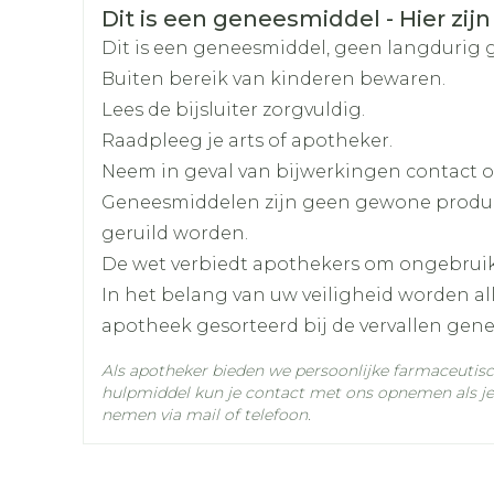
Afslanken
Homeopat
Veiligheidsinformatie
Dit is een geneesmiddel - Hier zijn
Toon mee
Enkel en v
Koorts.
Merken
Sterop
Dit is een geneesmiddel, geen langdurig 
Versnellen van het ritme van de hartslag (t
Toon mee
Buiten bereik van kinderen bewaren.
Bloeddruk verhoging (hypertensie) of blo
Breedte
130 mm
Lees de bijsluiter zorgvuldig.
orging
Supplementen
Insectenw
Hoofdpijn.
middelen
Raadpleeg je arts of apotheker.
Duizeligheid.
n
Lengte
Mondmaskers
280 mm
rnissen
Neem in geval van bijwerkingen contact op
Agitatie.
d -
Geneesmiddelen zijn geen gewone produ
Prikkelbaarheid.
Diepte
30 mm
huid
geruild worden.
Spierzwakte.
uid
De wet verbiedt apothekers om ongebrui
Spiercontracties.
Behoud
Kamertemperatuur (15°
In het belang van uw veiligheid worden a
Spierrigiditeit.
apotheek gesorteerd bij de vervallen gen
Als apotheker bieden we persoonlijke farmaceutis
hulpmiddel kun je contact met ons opnemen als je 
nemen via mail of telefoon.
Zelfbruiner
Scheren