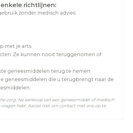
hie
Diverse
 enkele richtlijnen:
r
Toon meer
oet
geneesmiddelen
gebruik zonder medisch advies.
achycardie).
r
eddrukdaling (hypotensie).
erende
Parfums en
geurproducten
 met je arts.
cten. Ze kunnen nooit teruggenomen of
kte geneesmiddelen terug te nemen.
C - 25°C)
lle geneesmiddelen die u terugbrengt naar de
eesmiddelen.
che zorg. Na aankoop van een geneesmiddel of medisch
vragen hebt. Aarzel niet om contact met ons op te
CBD