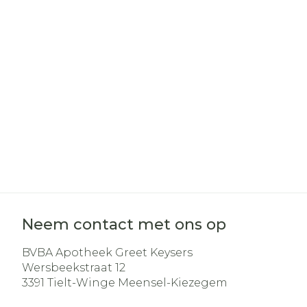
Haar
Gezichtsverz
Pillendozen e
Pigmentstoo
accessoires
Gevoelige hui
geïrriteerde 
Gemengde h
Doffe huid
Toon meer
Neem contact met ons op
Snurken
BVBA Apotheek Greet Keysers
Wersbeekstraat 12
3391
Tielt-Winge Meensel-Kiezegem