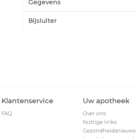
Gegevens
Toon mee
orging
Supplementen
Insectenw
Bijsluiter
middelen
n
Mondmaskers
rnissen
d -
huid
uid
Klantenservice
Uw apotheek
Zelfbruiner
Scheren
FAQ
Over ons
Nuttige links
Gezondheidsnieuws