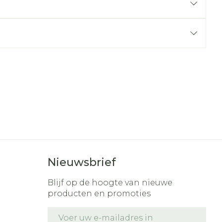
r
erende
Parfums en
geurproducten
Nieuwsbrief
CBD
Blijf op de hoogte van nieuwe
producten en promoties
E-mail adres