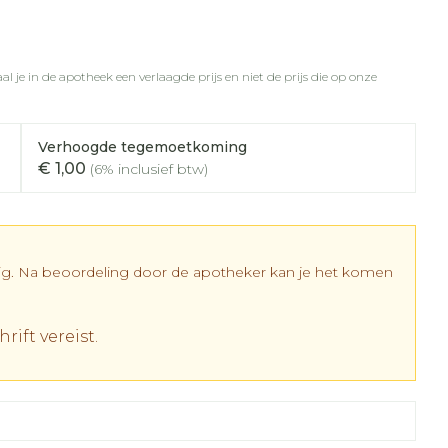
rapie
vogels
Wondzorg
Toon meer
Diagnosetesten en
meetapparatuur
l je in de apotheek een verlaagde prijs en niet de prijs die op onze
Oren
Mond en keel
 stress
Vlooien en teken
Alcoholtest
ing
Oordopjes
Zuigtabletten
 therapie -
Verhoogde tegemoetkoming
Bloeddrukmeter
els
d
 en -
Oorreiniging
Spray - oplossing
Mond, muil of snavel
€ 1,00
(6% inclusief btw)
Cholesteroltest
el
ozen
Oordruppels
Hartslagmeter
en
elen
Toon meer
r
dig. Na beoordeling door de apotheker kan je het komen
r
rift vereist.
cherming
Hygiëne
Ergonomie
nning en -
Aambeien
es
Bad en douche
Ademhaling en zuurstof
tje
Badkamer