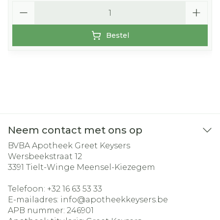
Aantal
Bestel
Neem contact met ons op
BVBA Apotheek Greet Keysers
Wersbeekstraat 12
3391
Tielt-Winge Meensel-Kiezegem
Telefoon:
+32 16 63 53 33
E-mailadres:
info@
apotheekkeysers.be
APB nummer:
246901