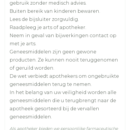
Breedte
45 mm
gebruik zonder medisch advies.
Buiten bereik van kinderen bewaren.
Lengte
115 mm
Lees de bijsluiter zorgvuldig.
Raadpleeg je arts of apotheker.
Diepte
55 mm
Neem in geval van bijwerkingen contact op
met je arts.
Hoeveelheid
50
Geneesmiddelen zijn geen gewone
Verpakking
producten. Ze kunnen nooit teruggenomen
of geruild worden.
Actieve
mirtazapine
Ingrediënten
De wet verbiedt apothekers om ongebruikte
geneesmiddelen terug te nemen.
Kamertemperatuur (15°C -
In het belang van uw veiligheid worden alle
Behoud
25°C)
geneesmiddelen die u terugbrengt naar de
apotheek gesorteerd bij de vervallen
geneesmiddelen.
Als apotheker bieden we persoonlijke farmaceutische