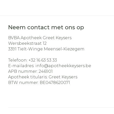
Haar
Gezichtsverz
Pillendozen e
Pigmentstoo
Neem contact met ons op
accessoires
Gevoelige hui
BVBA Apotheek Greet Keysers
geïrriteerde 
Wersbeekstraat 12
Gemengde h
3391
Tielt-Winge Meensel-Kiezegem
Doffe huid
Telefoon:
+32 16 63 53 33
Toon meer
E-mailadres:
info@
apotheekkeysers.be
APB nummer:
246901
Apotheek titularis:
Greet Keysers
BTW nummer:
BE0478620071
Snurken