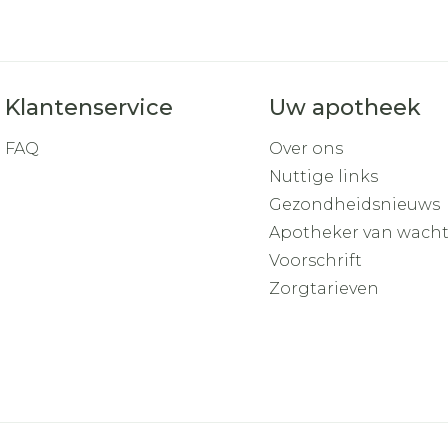
Toon mee
orging
Supplementen
Insectenw
middelen
n
Mondmaskers
rnissen
Klantenservice
Uw apotheek
d -
FAQ
Over ons
huid
Nuttige links
uid
Gezondheidsnieuws
Apotheker van wach
Voorschrift
Zorgtarieven
Zelfbruiner
Scheren