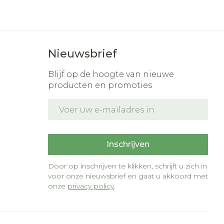
r
erende
Parfums en
geurproducten
Nieuwsbrief
Blijf op de hoogte van nieuwe
producten en promoties
E-mail adres
t
Inschrijven
Door op inschrijven te klikken, schrijft u zich in
CBD
voor onze nieuwsbrief en gaat u akkoord met
onze
privacy policy
.