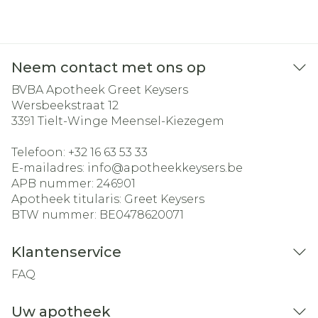
Neem contact met ons op
BVBA Apotheek Greet Keysers
Wersbeekstraat 12
3391
Tielt-Winge Meensel-Kiezegem
Telefoon:
+32 16 63 53 33
E-mailadres:
info@
apotheekkeysers.be
APB nummer:
246901
Apotheek titularis:
Greet Keysers
BTW nummer:
BE0478620071
Klantenservice
FAQ
Uw apotheek