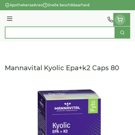
Ga naar de inhoud
Apothekersadvies
Snelle beschikbaarheid
Menu
Zoek
Product, merk, categorie...
Mannavital Kyolic Epa+k2 Caps 80