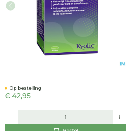
Mannavital Kyolic Epa+k2
Op bestelling
€ 42,95
Aantal
Bestel