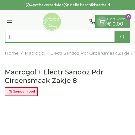
Dia 1 van 1
Ga naar de inhoud
Apothekersadvies
Snelle beschikbaarheid
0
0 artikelen
Menu
€ 0,00
Op zo
Zoek
Product, merk, categorie...
Home
/
Macrogol + Electr Sandoz Pdr Ciroensmaak Zakje 8
Macrogol + Electr Sandoz Pdr
Ciroensmaak Zakje 8
Geneesmiddel