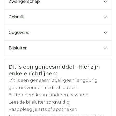
Zwangerschap
Gebruik
Hoe neemt u dit geneesmiddel in?
Gegevens
CNK
3569043
Bijsluiter
Organisaties
Nederlands
Sandoz
Duits
Frans
Veiligheidsinformatie
Dit is een geneesmiddel - Hier zijn
Merken
Sandoz
enkele richtlijnen:
Dit is een geneesmiddel, geen langdurig
Breedte
121 mm
gebruik zonder medisch advies.
Buiten bereik van kinderen bewaren.
Lengte
166 mm
Lees de bijsluiter zorgvuldig.
Raadpleeg je arts of apotheker.
Diepte
43 mm