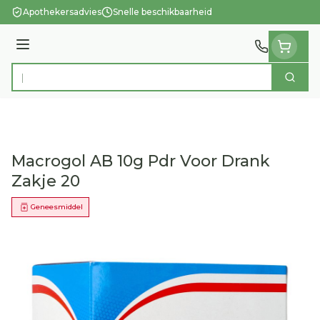
Ga naar de inhoud
Apothekersadvies
Snelle beschikbaarheid
Menu
Zoek
Product, merk, categorie...
Macrogol AB 10g Pdr Voor Drank
Zakje 20
Geneesmiddel