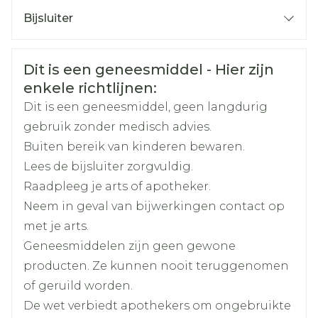
400, titaandioxide (E171).
CNK
3788304
Bijsluiter
Organisaties
Nederlands
Exeltis Belgium
Duits
Frans
Veiligheidsinformatie
Dit is een geneesmiddel - Hier zijn
Merken
Exeltis Hc
enkele richtlijnen:
Dit is een geneesmiddel, geen langdurig
Breedte
55 mm
gebruik zonder medisch advies.
Buiten bereik van kinderen bewaren.
Lengte
104 mm
Lees de bijsluiter zorgvuldig.
Raadpleeg je arts of apotheker.
Diepte
40 mm
Neem in geval van bijwerkingen contact op
met je arts.
Actieve
ethinylestradiol, placebo
Geneesmiddelen zijn geen gewone
Ingrediënten
producten. Ze kunnen nooit teruggenomen
of geruild worden.
Kamertemperatuur (15°C -
Behoud
De wet verbiedt apothekers om ongebruikte
25°C)