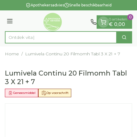
Dia 1 van 1
Ga naar de inhoud
Apothekersadvies
Snelle beschikbaarheid
0
0 artikelen
Menu
€ 0,00
On
Zoek
Product, merk, categorie...
Home
/
Lumivela Continu 20 Filmomh Tabl 3 X 21 + 7
Lumivela Continu 20 Filmomh Tabl
3 X 21 + 7
Geneesmiddel
Op voorschrift