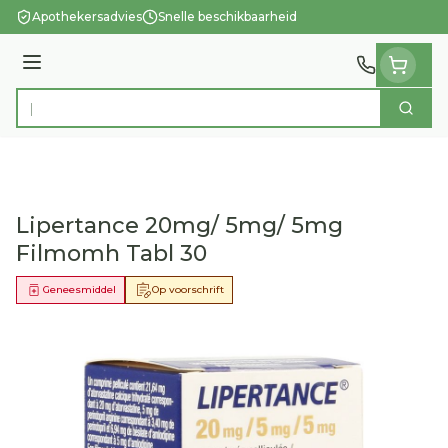
Ga naar de inhoud
Apothekersadvies
Snelle beschikbaarheid
Menu
Zoek
Product, merk, categorie...
Lipertance 20mg/ 5mg/ 5mg
Filmomh Tabl 30
Geneesmiddel
Op voorschrift