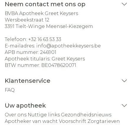
Neem contact met ons op
BVBA Apotheek Greet Keysers
Wersbeekstraat 12
3391
Tielt-Winge Meensel-Kiezegem
Telefoon:
+32 16 63 53 33
E-mailadres:
info@
apotheekkeysers.be
APB nummer:
246901
Apotheek titularis:
Greet Keysers
BTW nummer:
BE0478620071
Klantenservice
FAQ
Uw apotheek
Over ons
Nuttige links
Gezondheidsnieuws
Apotheker van wacht
Voorschrift
Zorgtarieven