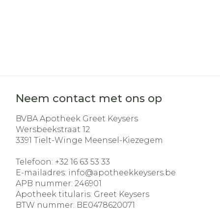
Neem contact met ons op
BVBA Apotheek Greet Keysers
Wersbeekstraat 12
3391
Tielt-Winge Meensel-Kiezegem
Telefoon:
+32 16 63 53 33
E-mailadres:
info@
apotheekkeysers.be
APB nummer:
246901
Apotheek titularis:
Greet Keysers
BTW nummer:
BE0478620071