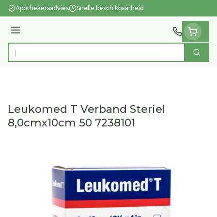
Ga naar de inhoud
Apothekersadvies
Snelle beschikbaarheid
Menu
Zoek
Product, merk, categorie...
Leukomed T Verband Steriel
8,0cmx10cm 50 7238101