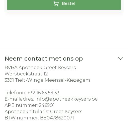
Bestel
Neem contact met ons op
BVBA Apotheek Greet Keysers
Wersbeekstraat 12
3391
Tielt-Winge Meensel-Kiezegem
Telefoon:
+32 16 63 53 33
E-mailadres:
info@
apotheekkeysers.be
APB nummer:
246901
Apotheek titularis:
Greet Keysers
BTW nummer:
BE0478620071