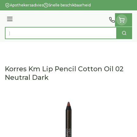
Ga naar de inhoud
Apothekersadvies
Snelle beschikbaarheid
Menu
Zoek
Product, merk, categorie...
Korres Km Lip Pencil Cotton Oil 02
Neutral Dark