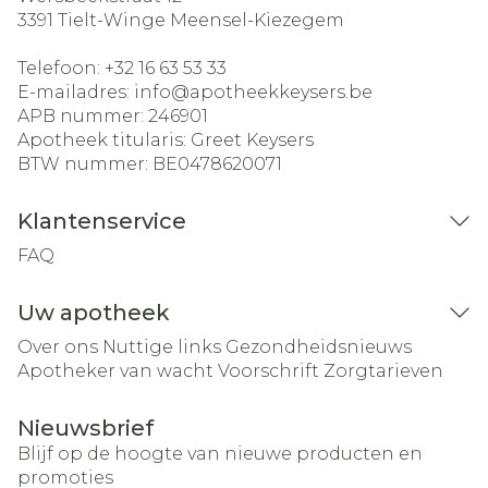
3391
Tielt-Winge Meensel-Kiezegem
Telefoon:
+32 16 63 53 33
E-mailadres:
info@
apotheekkeysers.be
APB nummer:
246901
Apotheek titularis:
Greet Keysers
BTW nummer:
BE0478620071
Klantenservice
FAQ
Uw apotheek
Over ons
Nuttige links
Gezondheidsnieuws
Apotheker van wacht
Voorschrift
Zorgtarieven
Nieuwsbrief
Blijf op de hoogte van nieuwe producten en
promoties