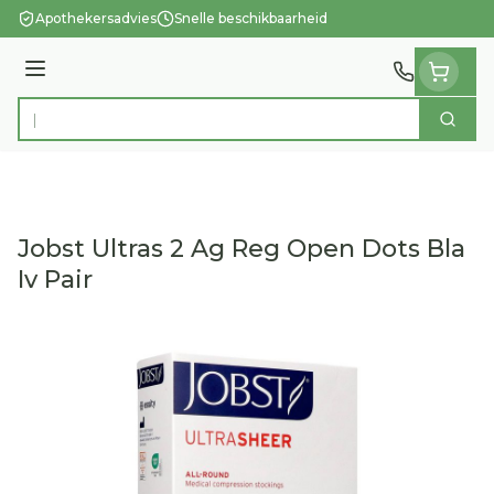
Ga naar de inhoud
Apothekersadvies
Snelle beschikbaarheid
Menu
Zoek
Product, merk, categorie...
Jobst Ultras 2 Ag Reg Open Dots Bla
Iv Pair