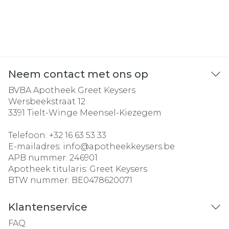
Neem contact met ons op
BVBA Apotheek Greet Keysers
Wersbeekstraat 12
3391
Tielt-Winge Meensel-Kiezegem
Telefoon:
+32 16 63 53 33
E-mailadres:
info@
apotheekkeysers.be
APB nummer:
246901
Apotheek titularis:
Greet Keysers
BTW nummer:
BE0478620071
Klantenservice
FAQ