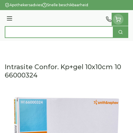
Ga naar de inhoud
Apothekersadvies
Snelle beschikbaarheid
Menu
Zoek
Product, merk, categorie...
Intrasite Confor. Kp+gel 10x10cm 10
66000324