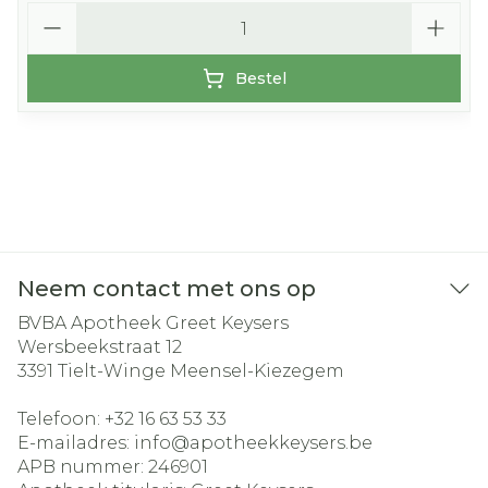
Aantal
Bestel
Neem contact met ons op
BVBA Apotheek Greet Keysers
Wersbeekstraat 12
3391
Tielt-Winge Meensel-Kiezegem
Telefoon:
+32 16 63 53 33
E-mailadres:
info@
apotheekkeysers.be
APB nummer:
246901