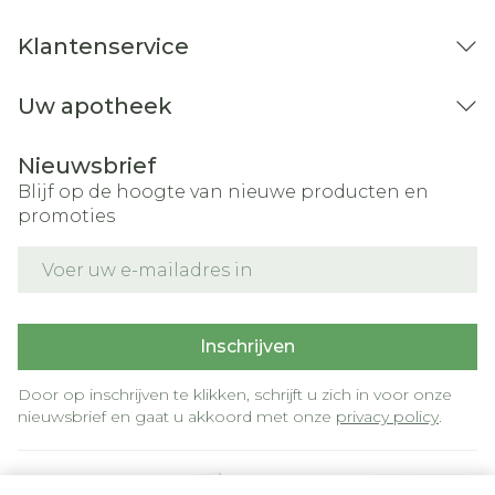
gewichtstoename
Klantenservice
blaasontstekingachtige symptomen
Uw apotheek
toename van de grootte van gezwellen in de
baarmoeder (fibroïden)
overgevoeligheidsreacties zoals
Nieuwsbrief
kortademigheid (allergisch astma) of andere
Blijf op de hoogte van nieuwe producten en
reacties die over het hele lichaam kunnen
promoties
plaatsvinden, zoals misselijkheid, overgeven,
E-mail adres
diarree of lage bloeddruk
veranderde zin in seks
bloedstolsels in de benen of de longen
(veneuze trombo-embolie of longembolie)
Inschrijven
hoge bloeddruk (hypertensie)
problemen met de bloedcirculatie (perifere
Door op inschrijven te klikken, schrijft u zich in voor onze
vaataandoening)
nieuwsbrief en gaat u akkoord met onze
privacy policy
.
vergrote en verdraaide aders (spataderen)
slechte spijsvertering
leveraandoeningen, soms met