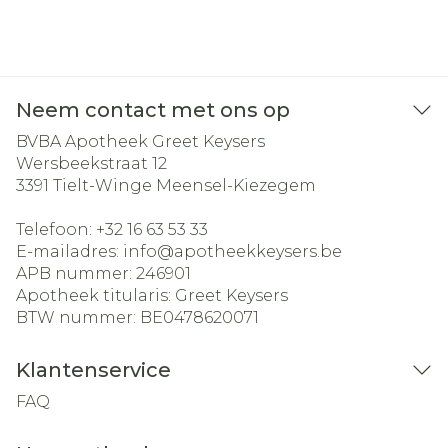
Neem contact met ons op
BVBA Apotheek Greet Keysers
Wersbeekstraat 12
3391
Tielt-Winge Meensel-Kiezegem
Telefoon:
+32 16 63 53 33
E-mailadres:
info@
apotheekkeysers.be
APB nummer:
246901
Apotheek titularis:
Greet Keysers
BTW nummer:
BE0478620071
Klantenservice
FAQ