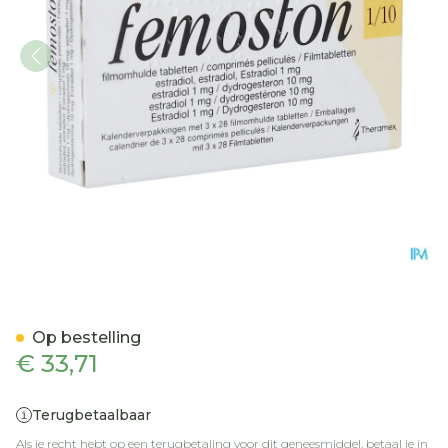
Femoston 1/10 Tabl 3x28
Op bestelling
€ 33,71
Terugbetaalbaar
Als je recht hebt op een terugbetaling voor dit geneesmiddel, betaal je in