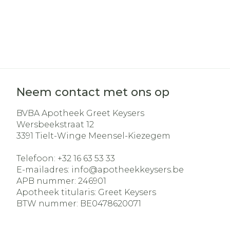
Neem contact met ons op
BVBA Apotheek Greet Keysers
Wersbeekstraat 12
3391
Tielt-Winge Meensel-Kiezegem
Telefoon:
+32 16 63 53 33
E-mailadres:
info@
apotheekkeysers.be
APB nummer:
246901
Apotheek titularis:
Greet Keysers
BTW nummer:
BE0478620071