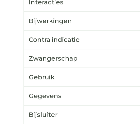
Interacties
Toon mee
orging
Supplementen
Insectenw
Bijwerkingen
middelen
n
Mondmaskers
rnissen
Contra indicatie
d -
huid
Zwangerschap
uid
Gebruik
Gegevens
Zelfbruiner
Scheren
Bijsluiter