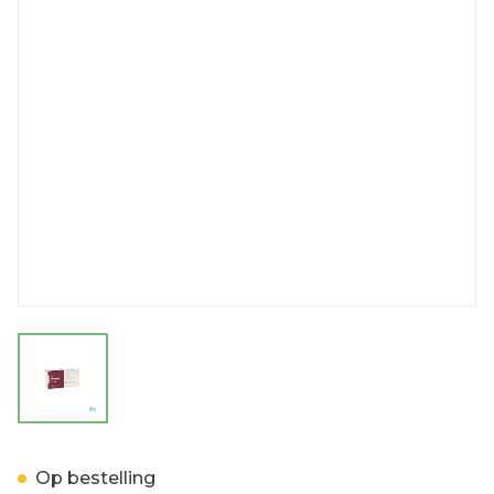
View larger image
Femara Tabl 30 X 2,5mg
Op bestelling