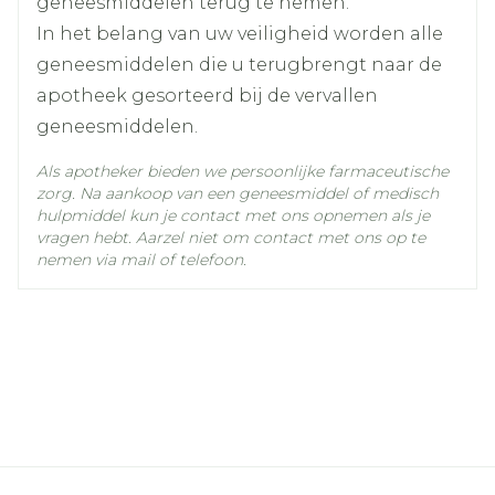
geneesmiddelen terug te nemen.
In het belang van uw veiligheid worden alle
geneesmiddelen die u terugbrengt naar de
apotheek gesorteerd bij de vervallen
geneesmiddelen.
Als apotheker bieden we persoonlijke farmaceutische
zorg. Na aankoop van een geneesmiddel of medisch
Peesruptuur (scheuren van bindweefsels die
hulpmiddel kun je contact met ons opnemen als je
spieren en botten met elkaar verbinden)
vragen hebt. Aarzel niet om contact met ons op te
nemen via mail of telefoon.