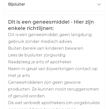
gang gezette postmenopauzale fase, na een
Bijsluiter
Met of zonder voedse
terugval of verslechtering van de
Organisaties
Nederlands
Novartis
Nederlands
Duits
aandoening, die eerder zijn behandeld met
Veiligheidsinformatie
Dit is een geneesmiddel - Hier zijn
antioestrogenen
Duits
Frans
Frans
Breedte
45 mm
enkele richtlijnen:
Neo-adjuvante behandeling van
Dit is een geneesmiddel, geen langdurig
postmenopauzale vrouwen met
Lengte
86 mm
gebruik zonder medisch advies.
hormoonreceptor-positieve, HER-2-
Buiten bereik van kinderen bewaren.
negatieve borstkanker voor wie
Diepte
22 mm
Lees de bijsluiter zorgvuldig.
chemotherapie niet geschikt is en
Raadpleeg je arts of apotheker.
onmiddellijk opereren niet geïndiceerd is
Hoeveelheid
30
Neem in geval van bijwerkingen contact op
Verpakking
met je arts.
Geneesmiddelen zijn geen gewone
Actieve
letrozol
Ingrediënten
producten. Ze kunnen nooit teruggenomen
of geruild worden.
Kamertemperatuur (15°C -
De wet verbiedt apothekers om ongebruikte
Behoud
25°C)