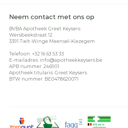
Neem contact met ons op
BVBA Apotheek Greet Keysers
Wersbeekstraat 12
3391
Tielt-Winge Meensel-Kiezegem
Telefoon:
+32 16 63 53 33
E-mailadres:
info@
apotheekkeysers.be
APB nummer:
246901
Apotheek titularis:
Greet Keysers
BTW nummer:
BE0478620071