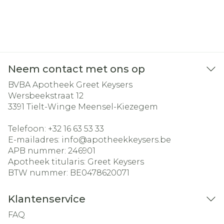
Neem contact met ons op
BVBA Apotheek Greet Keysers
Wersbeekstraat 12
3391
Tielt-Winge Meensel-Kiezegem
Telefoon:
+32 16 63 53 33
E-mailadres:
info@
apotheekkeysers.be
APB nummer:
246901
Apotheek titularis:
Greet Keysers
BTW nummer:
BE0478620071
Klantenservice
FAQ