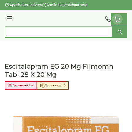
Ga naar de inhoud
Apothekersadvies
Snelle beschikbaarheid
Menu
Zoek
Product, merk, categorie...
Escitalopram EG 20 Mg Filmomh
Tabl 28 X 20 Mg
Geneesmiddel
Op voorschrift