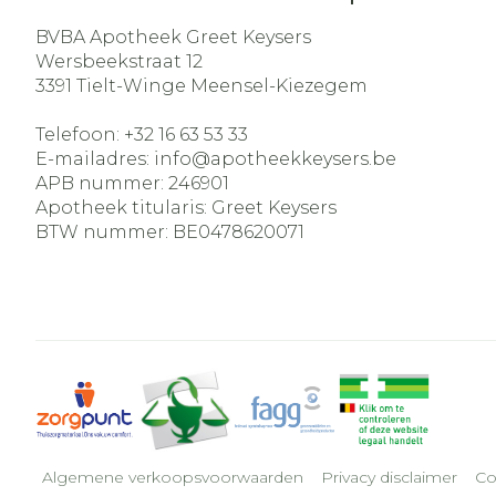
BVBA Apotheek Greet Keysers
Wersbeekstraat 12
3391
Tielt-Winge Meensel-Kiezegem
Telefoon:
+32 16 63 53 33
E-mailadres:
info@
apotheekkeysers.be
APB nummer:
246901
Apotheek titularis:
Greet Keysers
BTW nummer:
BE0478620071
Algemene verkoopsvoorwaarden
Privacy disclaimer
Co