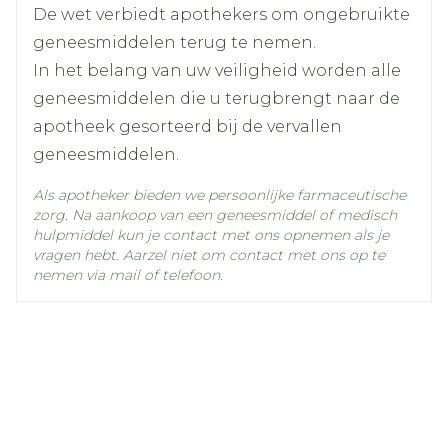
selegiline hydrochloride
Ingrediënten
De wet verbiedt apothekers om ongebruikte
bloeddruk heeft.  Indien u hartproblemen
geneesmiddelen terug te nemen.
heeft (hartritmestoornissen, ernstig angina
Kamertemperatuur (15°C -
In het belang van uw veiligheid worden alle
pectoris).  Indien u wordt behandeld voor
Behoud
25°C)
geneesmiddelen die u terugbrengt naar de
een psychische aandoening.  Indien u een
apotheek gesorteerd bij de vervallen
voorgeschiedenis van ulcus pepticum heeft.
geneesmiddelen.
 Indien u een ernstige nier- of
leveraandoening heeft.  Indien u een
Als apotheker bieden we persoonlijke farmaceutische
zorg. Na aankoop van een geneesmiddel of medisch
operatie onder algemene verdoving nodig
hulpmiddel kun je contact met ons opnemen als je
heeft.  Indien u reeds andere
vragen hebt. Aarzel niet om contact met ons op te
geneesmiddelen gebruikt, gelieve dan ook
nemen via mail of telefoon.
de rubriek "Gebruikt u nog andere
geneesmiddelen?" na te lezen. Neem contact
op met uw arts voordat u dit medicijn
inneemt, als u:  last hebt van depressie of
andere aandoeningen die met
antidepressiva worden behandeld. Het