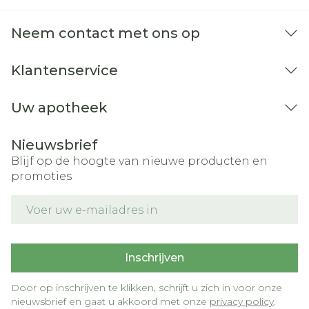
gebruik van deze geneesmiddelen samen
Neem contact met ons op
met Eldepryl kan leiden tot
serotoninesyndroom, een potentieel
Klantenservice
levensbedreigende aandoening (zie
"Gebruikt u nog andere medicijnen?").
Uw apotheek
Raadpleeg uw arts indien één van de
bovenstaande waarschuwingen voor u van
Nieuwsbrief
toepassing is, of dat in het verleden is
Blijf op de hoogte van nieuwe producten en
geweest. Gebruikt u nog andere medicijnen?
promoties
Gebruikt u naast Eldepryl nog andere
E-mail adres
medicijnen, heeft u dat kort geleden gedaan
of gaat u dit misschien binnenkort doen?
Vertel dat dan uw arts. Sommige
Inschrijven
geneesmiddelen kunnen de bijwerkingen
van Eldepryl verergeren en kunnen soms
Door op inschrijven te klikken, schrijft u zich in voor onze
nieuwsbrief en gaat u akkoord met onze
privacy policy
.
zeer ernstige reacties veroorzaken. Neem