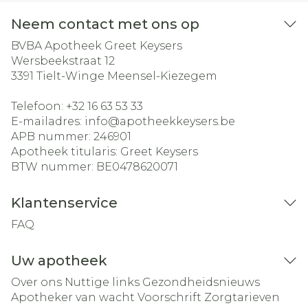
Neem contact met ons op
BVBA Apotheek Greet Keysers
Wersbeekstraat 12
3391
Tielt-Winge Meensel-Kiezegem
Telefoon:
+32 16 63 53 33
E-mailadres:
info@
apotheekkeysers.be
APB nummer:
246901
Apotheek titularis:
Greet Keysers
BTW nummer:
BE0478620071
Klantenservice
FAQ
Uw apotheek
Over ons
Nuttige links
Gezondheidsnieuws
Apotheker van wacht
Voorschrift
Zorgtarieven