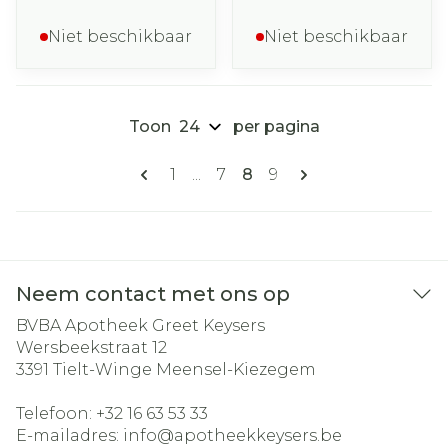
Niet beschikbaar
Niet beschikbaar
Toon
per pagina
Pagina's
U lees momenteel pagin
Pagina
Pagina
Pagina
1
...
7
8
9
Neem contact met ons op
BVBA Apotheek Greet Keysers
Wersbeekstraat 12
3391
Tielt-Winge Meensel-Kiezegem
Telefoon:
+32 16 63 53 33
E-mailadres:
info@
apotheekkeysers.be