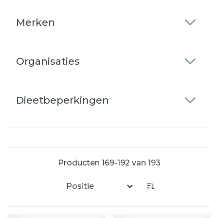
Merken
filter
Organisaties
filter
Dieetbeperkingen
filter
Producten
169
-
192
van
193
Sorteer op: