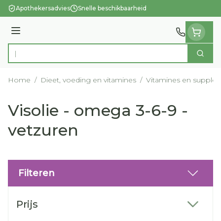
Ga naar de inhoud
Apothekersadvies
Snelle beschikbaarheid
Menu
Zoek
Product, merk, categorie...
Home
/
Dieet, voeding en vitamines
/
Vitamines en supple
Visolie - omega 3-6-9 -
vetzuren
Filteren
Doorgaan naar productlijst
Prijs
filter