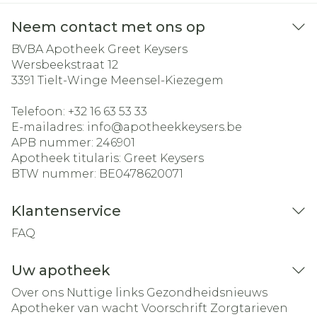
Neem contact met ons op
BVBA Apotheek Greet Keysers
Wersbeekstraat 12
3391
Tielt-Winge Meensel-Kiezegem
Telefoon:
+32 16 63 53 33
E-mailadres:
info@
apotheekkeysers.be
APB nummer:
246901
Apotheek titularis:
Greet Keysers
BTW nummer:
BE0478620071
Klantenservice
FAQ
Uw apotheek
Over ons
Nuttige links
Gezondheidsnieuws
Apotheker van wacht
Voorschrift
Zorgtarieven