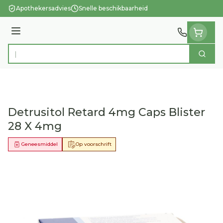
Ga naar de inhoud
Apothekersadvies
Snelle beschikbaarheid
Menu
Zoek
Product, merk, categorie...
Detrusitol Retard 4mg Caps Blister
28 X 4mg
Geneesmiddel
Op voorschrift