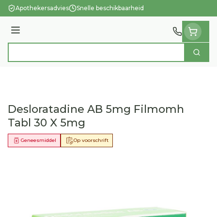
Ga naar de inhoud
Apothekersadvies
Snelle beschikbaarheid
Menu
Zoek
Product, merk, categorie...
Desloratadine AB 5mg Filmomh
Tabl 30 X 5mg
Geneesmiddel
Op voorschrift