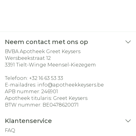
Neem contact met ons op
BVBA Apotheek Greet Keysers
Wersbeekstraat 12
3391
Tielt-Winge Meensel-Kiezegem
Telefoon:
+32 16 63 53 33
E-mailadres:
info@
apotheekkeysers.be
APB nummer:
246901
Apotheek titularis:
Greet Keysers
BTW nummer:
BE0478620071
Klantenservice
FAQ