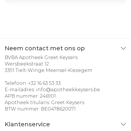
Neem contact met ons op
BVBA Apotheek Greet Keysers
Wersbeekstraat 12
3391
Tielt-Winge Meensel-Kiezegem
Telefoon:
+32 16 63 53 33
E-mailadres:
info@
apotheekkeysers.be
APB nummer:
246901
Apotheek titularis:
Greet Keysers
BTW nummer:
BE0478620071
Klantenservice