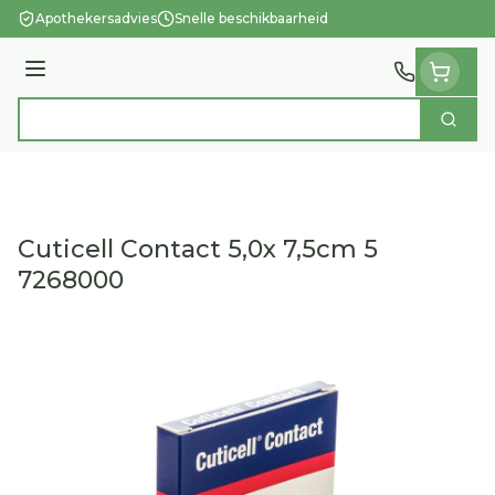
Ga naar de inhoud
Apothekersadvies
Snelle beschikbaarheid
Menu
Zoek
Product, merk, categorie...
Cuticell Contact 5,0x 7,5cm 5
7268000