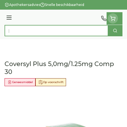
Ga naar de inhoud
Apothekersadvies
Snelle beschikbaarheid
Menu
Zoek
Product, merk, categorie...
Coversyl Plus 5,0mg/1.25mg Comp
30
Geneesmiddel
Op voorschrift