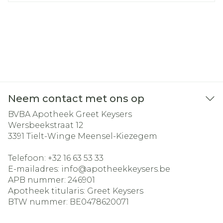
Neem contact met ons op
BVBA Apotheek Greet Keysers
Wersbeekstraat 12
3391
Tielt-Winge Meensel-Kiezegem
Telefoon:
+32 16 63 53 33
E-mailadres:
info@
apotheekkeysers.be
APB nummer:
246901
Apotheek titularis:
Greet Keysers
BTW nummer:
BE0478620071