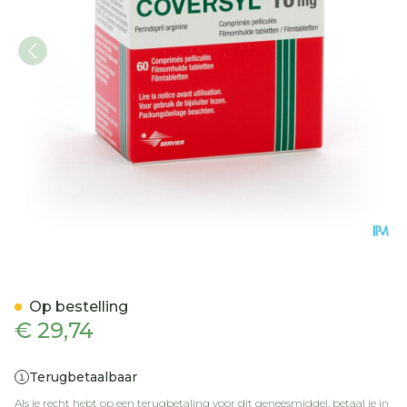
Coversyl Comp 60 X 10mg
Op bestelling
€ 29,74
Terugbetaalbaar
Als je recht hebt op een terugbetaling voor dit geneesmiddel, betaal je in