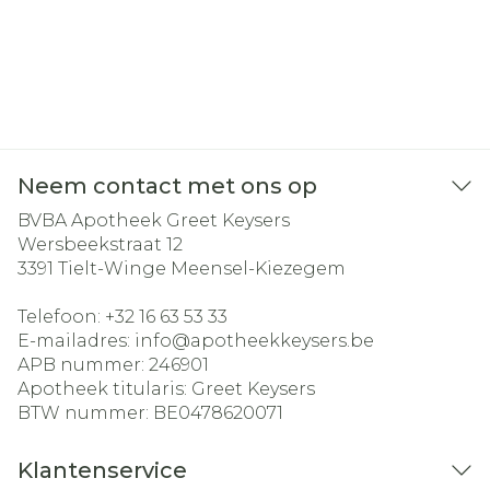
Neem contact met ons op
BVBA Apotheek Greet Keysers
Wersbeekstraat 12
3391
Tielt-Winge Meensel-Kiezegem
Telefoon:
+32 16 63 53 33
E-mailadres:
info@
apotheekkeysers.be
APB nummer:
246901
Apotheek titularis:
Greet Keysers
BTW nummer:
BE0478620071
Klantenservice