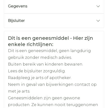
Macrogol 8000
Aanbevolen dosis: 1 tablet /dag
Gegevens
Titaniumdioxide (E171)
Het maximale effect wordt na 4 tot 8 weken
CNK
2854735
Talk
bereikt
Bijsluiter
Rood ijzeroxide (E172)
Maximale dosering: 320 mg/25 mg
Nederlands
Eurogenerics (EG) Generics
Duits
Frans
Geel ijzeroxide (E172)
valsartan/hydrochloorthiazide per dag
Organisaties
& Consumer
Zwart ijzeroxide (E172)
Veiligheidsinformatie
Dit is een geneesmiddel - Hier zijn
Met water innemen, met of zonder voedsel
enkele richtlijnen:
Merken
Eurogenerics (EG)
Dit is een geneesmiddel, geen langdurig
gebruik zonder medisch advies.
Breedte
59 mm
Buiten bereik van kinderen bewaren.
Lees de bijsluiter zorgvuldig.
Lengte
121 mm
Raadpleeg je arts of apotheker.
Neem in geval van bijwerkingen contact op
Diepte
49 mm
met je arts.
Geneesmiddelen zijn geen gewone
Hoeveelheid
98
producten. Ze kunnen nooit teruggenomen
Verpakking