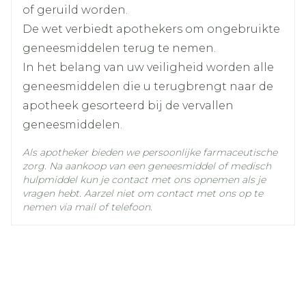
of geruild worden.
De wet verbiedt apothekers om ongebruikte
hydrochloorthiazide,
Actieve
Ingrediënten
valsartan
geneesmiddelen terug te nemen.
In het belang van uw veiligheid worden alle
Kamertemperatuur (15°C -
geneesmiddelen die u terugbrengt naar de
Behoud
25°C)
apotheek gesorteerd bij de vervallen
geneesmiddelen.
Als apotheker bieden we persoonlijke farmaceutische
zorg. Na aankoop van een geneesmiddel of medisch
hulpmiddel kun je contact met ons opnemen als je
vragen hebt. Aarzel niet om contact met ons op te
nemen via mail of telefoon.