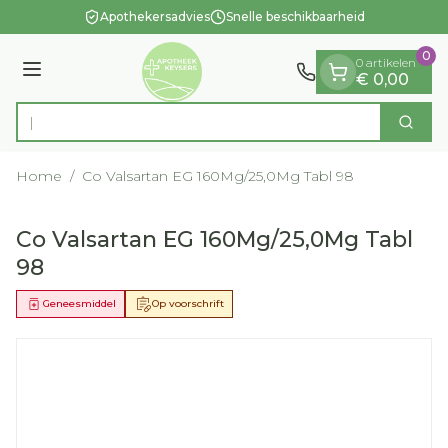
Dia 1 van 1
Ga naar de inhoud
Apothekersadvies
Snelle beschikbaarheid
0
0 artikelen
Menu
€ 0,00
Op zo
Zoek
Product, merk, categorie...
Home
/
Co Valsartan EG 160Mg/25,0Mg Tabl 98
Co Valsartan EG 160Mg/25,0Mg Tabl
98
Geneesmiddel
Op voorschrift