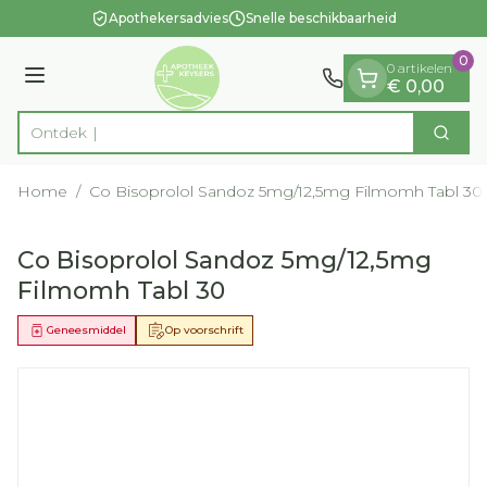
Dia 1 van 1
Ga naar de inhoud
Apothekersadvies
Snelle beschikbaarheid
0
0 artikelen
Menu
€ 0,00
Zoek
Product, merk, categorie...
Home
/
Co Bisoprolol Sandoz 5mg/12,5mg Filmomh Tabl 30
Co Bisoprolol Sandoz 5mg/12,5mg
Filmomh Tabl 30
Geneesmiddel
Op voorschrift