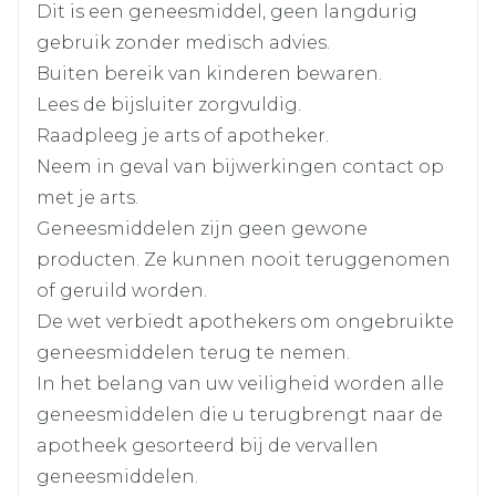
het ontbijt
Dit is een geneesmiddel, geen langdurig
als uw bloed te zuur is (metabole acidose)
Breedte
47 mm
gebruik zonder medisch advies.
als u een ernstige vorm van bronchiale
blokkade vertoont (bv. ernstig bronchiaal
Buiten bereik van kinderen bewaren.
Lengte
97 mm
astma)
Lees de bijsluiter zorgvuldig.
als u ernstige problemen met de
Raadpleeg je arts of apotheker.
bloedcirculatie hebt (waardoor uw vingers
Diepte
22 mm
Neem in geval van bijwerkingen contact op
en tenen beginnen te tintelen of bleek of
blauw worden) (raynaudsyndroom)
met je arts.
Hoeveelheid
als u lijdt aan een hormoonproducerende
30
Geneesmiddelen zijn geen gewone
Verpakking
tumor dicht bij uw nier (feochromocytoom)
producten. Ze kunnen nooit teruggenomen
die niet wordt behandeld (zie ook rubriek
of geruild worden.
"Wanneer moet u extra voorzichtig zijn met
bisoprolol fumaraat,
Actieve
dit middel")
Ingrediënten
De wet verbiedt apothekers om ongebruikte
hydrochloorthiazide
als uw nierfunctie sterk verminderd is met
geneesmiddelen terug te nemen.
een sterk verminderde of een volledig
Kamertemperatuur (15°C -
In het belang van uw veiligheid worden alle
gebrek aan urineproductie
Behoud
25°C)
(creatinineklaring lager dan 30 ml/min)
geneesmiddelen die u terugbrengt naar de
als u lijdt aan acute ontsteking van de nieren,
apotheek gesorteerd bij de vervallen
wat gezwollen enkels of hoge bloeddruk
geneesmiddelen.
(acute glomerulonefritis) kan veroorzaken