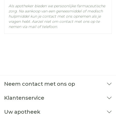
als u lijdt aan leverfalen en bewustzijnsverlies
Als apotheker bieden we persoonlijke farmaceutische
(coma en precoma hepaticum) of ernstige
zorg. Na aankoop van een geneesmiddel of medisch
leverproblemen hebt
hulpmiddel kun je contact met ons opnemen als je
als u een kaliumtekort vertoont dat niet
vragen hebt. Aarzel niet om contact met ons op te
reageert op de behandeling (hypokaliëmie),
nemen via mail of telefoon.
een ernstig natriumtekort (ernstige
hyponatriëmie) of verhoogde bloedspiegels
van calcium (hypercalciëmie)
als u lijdt aan jicht
Neem contact met ons op
Klantenservice
Uw apotheek