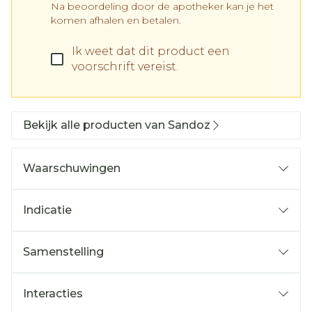
Na beoordeling door de apotheker kan je het
komen afhalen en betalen.
Ik weet dat dit product een
voorschrift vereist.
Bekijk alle producten van Sandoz
Waarschuwingen
Wanneer mag u dit middel niet innemen of
moet u er extra voorzichtig mee zijn?
Indicatie
Wanneer mag u dit middel niet gebruiken?
Samenstelling
De werkzame stoffen in dit middel zijn
bisoprololfumaraat en hydrochloorthiazide.
Interacties