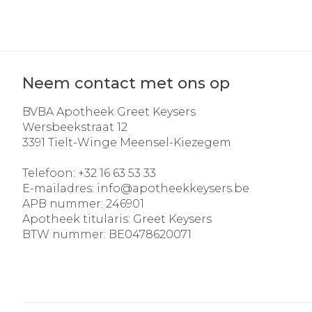
Neem contact met ons op
BVBA Apotheek Greet Keysers
Wersbeekstraat 12
3391
Tielt-Winge Meensel-Kiezegem
Telefoon:
+32 16 63 53 33
E-mailadres:
info@
apotheekkeysers.be
APB nummer:
246901
Apotheek titularis:
Greet Keysers
BTW nummer:
BE0478620071