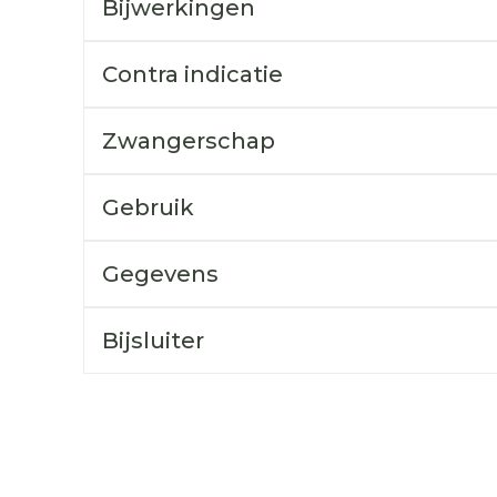
Bijwerkingen
Toon mee
orging
Supplementen
Insectenw
Contra indicatie
middelen
n
Mondmaskers
rnissen
Zwangerschap
d -
huid
Gebruik
uid
Gegevens
Bijsluiter
Zelfbruiner
Scheren