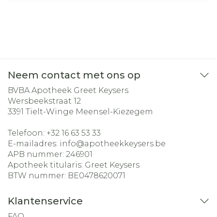
Neem contact met ons op
BVBA Apotheek Greet Keysers
Wersbeekstraat 12
3391
Tielt-Winge Meensel-Kiezegem
Telefoon:
+32 16 63 53 33
E-mailadres:
info@
apotheekkeysers.be
APB nummer:
246901
Apotheek titularis:
Greet Keysers
BTW nummer:
BE0478620071
Klantenservice
FAQ