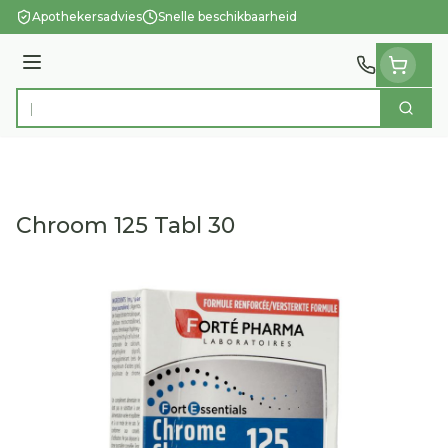
Ga naar de inhoud
Apothekersadvies
Snelle beschikbaarheid
Menu
Zoek
Product, merk, categorie...
Chroom 125 Tabl 30