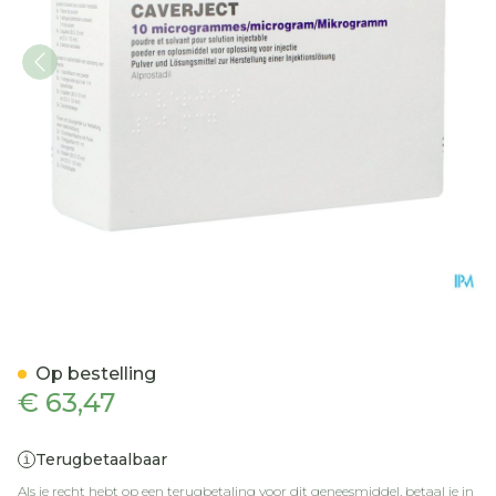
Caverject Pulv Lyoph 5x10u
Op bestelling
€ 63,47
Terugbetaalbaar
Als je recht hebt op een terugbetaling voor dit geneesmiddel, betaal je in