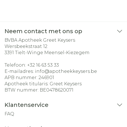
Neem contact met ons op
BVBA Apotheek Greet Keysers
Wersbeekstraat 12
3391
Tielt-Winge Meensel-Kiezegem
Telefoon:
+32 16 63 53 33
E-mailadres:
info@
apotheekkeysers.be
APB nummer:
246901
Apotheek titularis:
Greet Keysers
BTW nummer:
BE0478620071
Klantenservice
FAQ