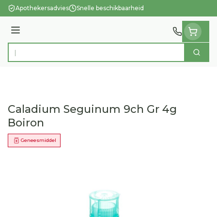
Ga naar de inhoud
Apothekersadvies
Snelle beschikbaarheid
Menu
Zoek
Product, merk, categorie...
Caladium Seguinum 9ch Gr 4g
Boiron
Geneesmiddel