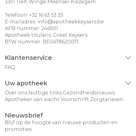
3391
Tielt-Winge Meensel-Kiezegem
Telefoon:
+32 16 63 53 33
E-mailadres:
info@
apotheekkeysers.be
APB nummer:
246901
Apotheek titularis:
Greet Keysers
BTW nummer:
BE0478620071
Klantenservice
FAQ
Uw apotheek
Over ons
Nuttige links
Gezondheidsnieuws
Apotheker van wacht
Voorschrift
Zorgtarieven
Nieuwsbrief
Blijf op de hoogte van nieuwe producten en
promoties