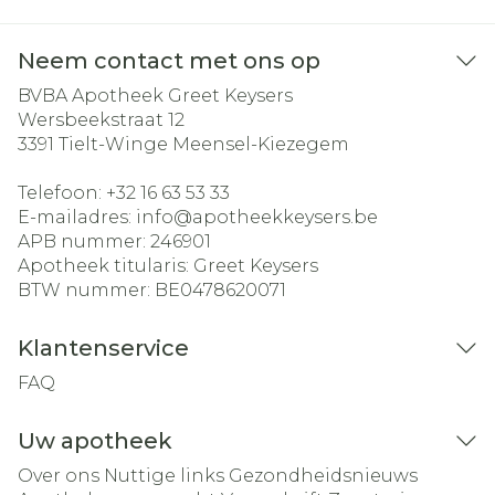
Neem contact met ons op
BVBA Apotheek Greet Keysers
Wersbeekstraat 12
3391
Tielt-Winge Meensel-Kiezegem
Telefoon:
+32 16 63 53 33
E-mailadres:
info@
apotheekkeysers.be
APB nummer:
246901
Apotheek titularis:
Greet Keysers
BTW nummer:
BE0478620071
Klantenservice
FAQ
Uw apotheek
Over ons
Nuttige links
Gezondheidsnieuws