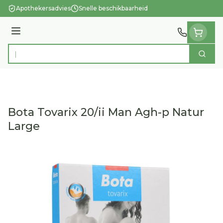
Ga naar de inhoud
Apothekersadvies
Snelle beschikbaarheid
Menu
Zoek
Product, merk, categorie...
Bota Tovarix 20/ii Man Agh-p Natur
Large