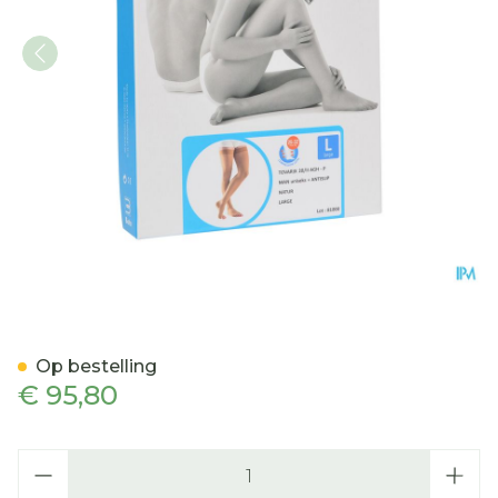
Bota Tovarix 20/ii Man Ag
Op bestelling
€ 95,80
Aantal