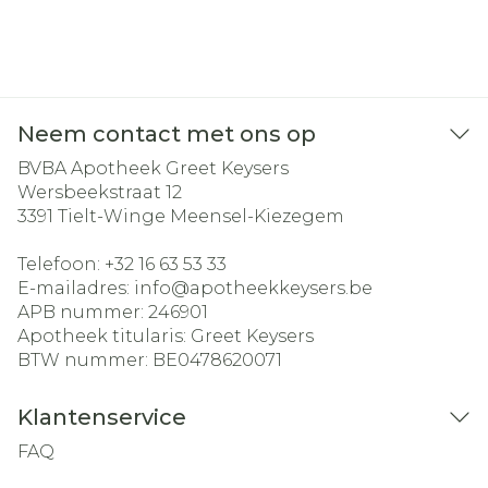
Neem contact met ons op
BVBA Apotheek Greet Keysers
Wersbeekstraat 12
3391
Tielt-Winge Meensel-Kiezegem
Telefoon:
+32 16 63 53 33
E-mailadres:
info@
apotheekkeysers.be
APB nummer:
246901
Apotheek titularis:
Greet Keysers
BTW nummer:
BE0478620071
Klantenservice
FAQ