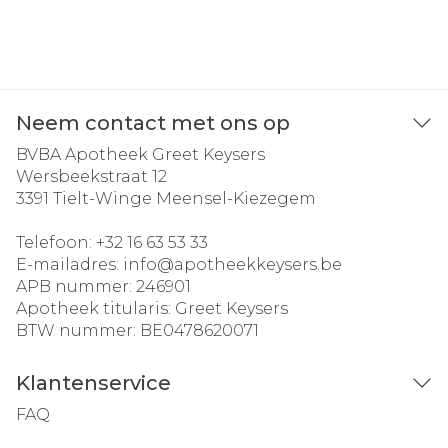
Neem contact met ons op
BVBA Apotheek Greet Keysers
Wersbeekstraat 12
3391
Tielt-Winge Meensel-Kiezegem
Telefoon:
+32 16 63 53 33
E-mailadres:
info@
apotheekkeysers.be
APB nummer:
246901
Apotheek titularis:
Greet Keysers
BTW nummer:
BE0478620071
Klantenservice
FAQ