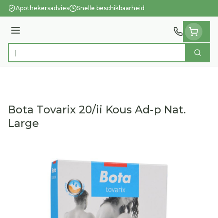
Ga naar de inhoud
Apothekersadvies
Snelle beschikbaarheid
Menu
Zoek
Product, merk, categorie...
Bota Tovarix 20/ii Kous Ad-p Nat.
Large