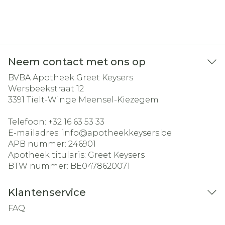
Neem contact met ons op
BVBA Apotheek Greet Keysers
Wersbeekstraat 12
3391
Tielt-Winge Meensel-Kiezegem
Telefoon:
+32 16 63 53 33
E-mailadres:
info@
apotheekkeysers.be
APB nummer:
246901
Apotheek titularis:
Greet Keysers
BTW nummer:
BE0478620071
Klantenservice
FAQ