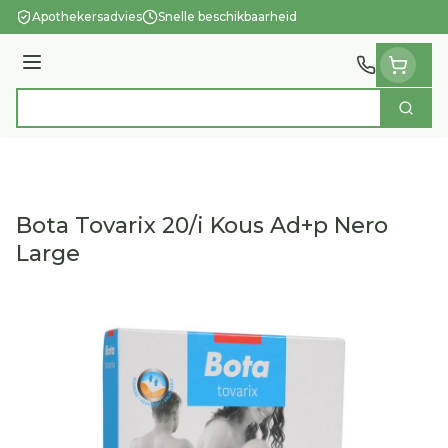
Ga naar de inhoud
Apothekersadvies
Snelle beschikbaarheid
Menu
Zoek
Product, merk, categorie...
Bota Tovarix 20/i Kous Ad+p Nero
Large