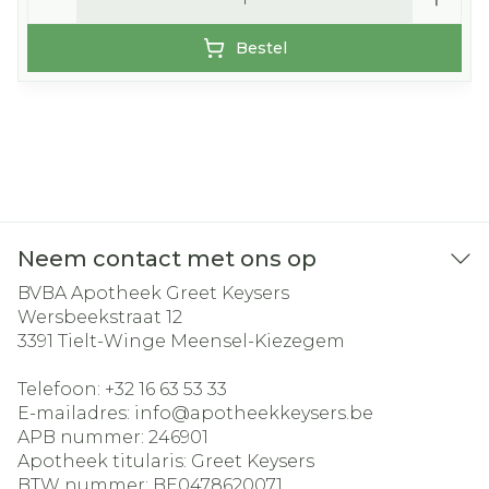
Bestel
Neem contact met ons op
BVBA Apotheek Greet Keysers
Wersbeekstraat 12
3391
Tielt-Winge Meensel-Kiezegem
Telefoon:
+32 16 63 53 33
E-mailadres:
info@
apotheekkeysers.be
APB nummer:
246901
Apotheek titularis:
Greet Keysers
BTW nummer:
BE0478620071