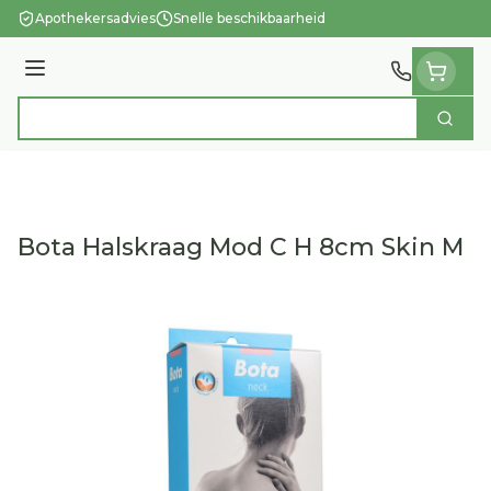
Ga naar de inhoud
Apothekersadvies
Snelle beschikbaarheid
Menu
Zoek
Product, merk, categorie...
Bota Halskraag Mod C H 8cm Skin M