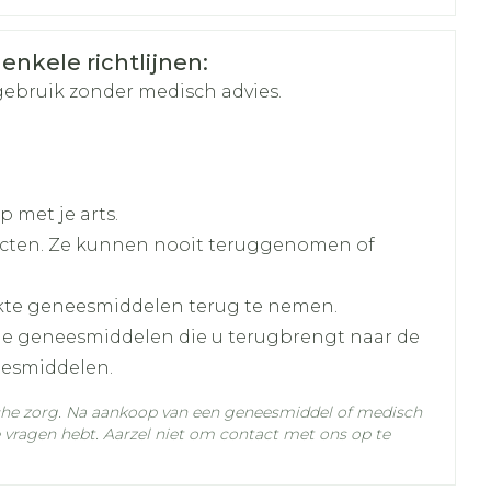
hie
Diverse
r
Toon meer
oet
geneesmiddelen
 enkele richtlijnen:
r
gebruik zonder medisch advies.
erende
Parfums en
geurproducten
 met je arts.
cten. Ze kunnen nooit teruggenomen of
kte geneesmiddelen terug te nemen.
lle geneesmiddelen die u terugbrengt naar de
eesmiddelen.
C - 25°C)
che zorg. Na aankoop van een geneesmiddel of medisch
CBD
vragen hebt. Aarzel niet om contact met ons op te