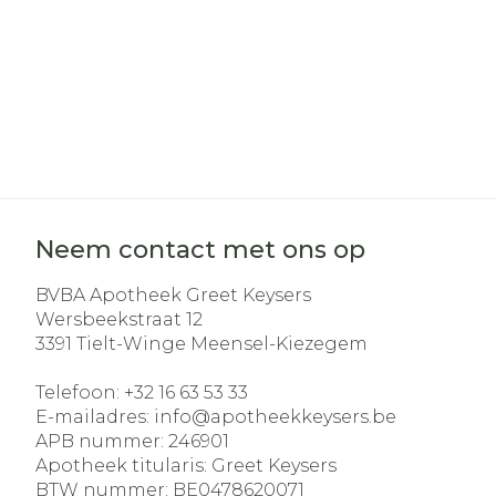
Neem contact met ons op
BVBA Apotheek Greet Keysers
Wersbeekstraat 12
3391
Tielt-Winge Meensel-Kiezegem
Telefoon:
+32 16 63 53 33
E-mailadres:
info@
apotheekkeysers.be
APB nummer:
246901
Apotheek titularis:
Greet Keysers
BTW nummer:
BE0478620071