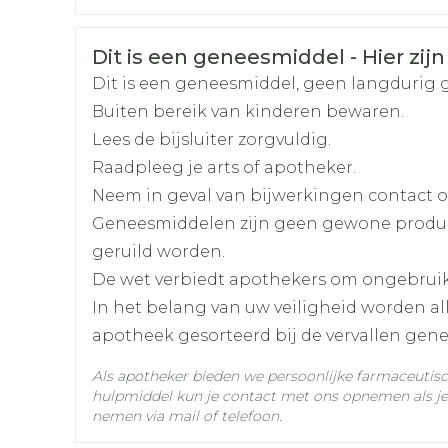
Afslanken
Homeopat
Organisaties
Nederlands
Abacus Medicine
Duits
Frans
Toon mee
Enkel en v
Veiligheidsinformatie
Dit is een geneesmiddel - Hier zijn
Toon mee
Merken
Abacus Medicine
Dit is een geneesmiddel, geen langdurig 
orging
Supplementen
Insectenw
Buiten bereik van kinderen bewaren.
middelen
Breedte
73 mm
Lees de bijsluiter zorgvuldig.
n
Mondmaskers
rnissen
Raadpleeg je arts of apotheker.
d -
Lengte
118 mm
Neem in geval van bijwerkingen contact op
huid
Geneesmiddelen zijn geen gewone produ
uid
Diepte
68 mm
geruild worden.
De wet verbiedt apothekers om ongebrui
Actieve
mirabegron
In het belang van uw veiligheid worden a
Ingrediënten
apotheek gesorteerd bij de vervallen gen
Behoud
Kamertemperatuur (15°
Als apotheker bieden we persoonlijke farmaceutis
Zelfbruiner
Scheren
hulpmiddel kun je contact met ons opnemen als je 
nemen via mail of telefoon.