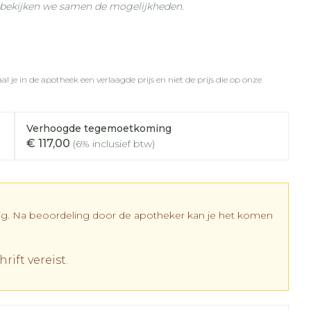
Botten, spieren en
n bekijken we samen de mogelijkheden.
nten
Toon meer
gewrichten
Fytotherapie
r
r
rapie
vogels
Wondzorg
Toon meer
Diagnosetesten en
l je in de apotheek een verlaagde prijs en niet de prijs die op onze
meetapparatuur
Oren
Mond en keel
 stress
Vlooien en teken
Alcoholtest
ing
Oordopjes
Zuigtabletten
 therapie -
Verhoogde tegemoetkoming
Bloeddrukmeter
els
d
 en -
Oorreiniging
Spray - oplossing
Mond, muil of snavel
€ 117,00
(6% inclusief btw)
Cholesteroltest
el
ozen
Oordruppels
Hartslagmeter
en
elen
Toon meer
r
dig. Na beoordeling door de apotheker kan je het komen
r
rift vereist.
cherming
Hygiëne
Ergonomie
nning en -
Aambeien