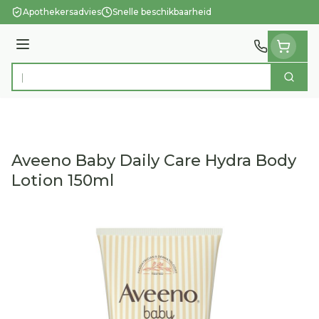
Ga naar de inhoud
Apothekersadvies
Snelle beschikbaarheid
Menu
Zoek
Product, merk, categorie...
Aveeno Baby Daily Care Hydra Body
Lotion 150ml