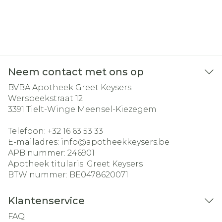
Neem contact met ons op
BVBA Apotheek Greet Keysers
Wersbeekstraat 12
3391
Tielt-Winge Meensel-Kiezegem
Telefoon:
+32 16 63 53 33
E-mailadres:
info@
apotheekkeysers.be
APB nummer:
246901
Apotheek titularis:
Greet Keysers
BTW nummer:
BE0478620071
Klantenservice
FAQ