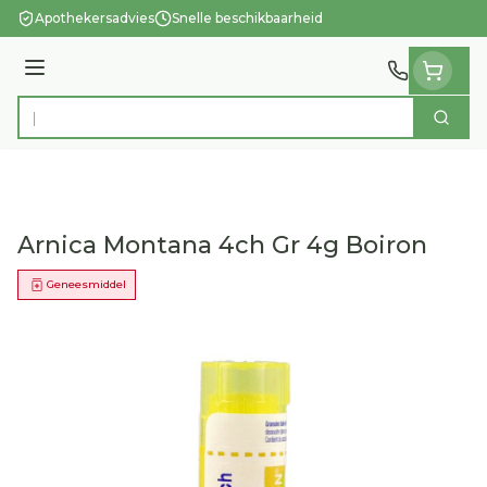
Ga naar de inhoud
Apothekersadvies
Snelle beschikbaarheid
Menu
Zoek
Product, merk, categorie...
Arnica Montana 4ch Gr 4g Boiron
Geneesmiddel