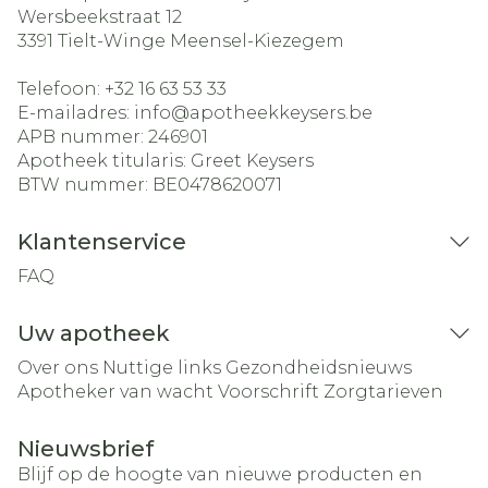
Wersbeekstraat 12
3391
Tielt-Winge Meensel-Kiezegem
Telefoon:
+32 16 63 53 33
E-mailadres:
info@
apotheekkeysers.be
APB nummer:
246901
Apotheek titularis:
Greet Keysers
BTW nummer:
BE0478620071
Klantenservice
FAQ
Uw apotheek
Over ons
Nuttige links
Gezondheidsnieuws
Apotheker van wacht
Voorschrift
Zorgtarieven
Nieuwsbrief
Blijf op de hoogte van nieuwe producten en